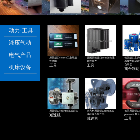
没有文本
没有文本
没有文本
没有
没有文本
没有文本
没有文本
没
动力·工具
液压气动
电气产品
原装进口clemco工业用清
德国原装进口stego加热通
德国进口直供si
优势品牌
洗喷嘴
风控制件
器线性自动器
工具
工具
自动器
机床设备
离合制动
原装进口chiaravalli减速机
意大利原装进口motive减
德国原装进口as
减速机
速机等系列产品
pneumati
减速机
工具