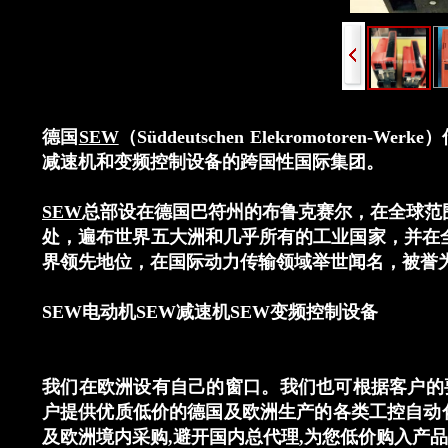
快速反馈
优势品牌均可以做到当天报价，因我
司在德国有自己的公司，报价快捷方
德国
SEW
（Süddeutschen Elekromotor
便。想要体验的快捷服务，请与我们
减速机和变频控制设备的跨国性国际集团。
联系，谢谢！
SEW
总部设在德国巴符州的布鲁克赛尔，在全球范围
处，遍布世界五大洲和几乎所有的工业国家，并在全
界领先地位，在国际动力传输领域举世闻名，被誉为
SEW电动机
SEW
减速机
SEW
变频
控制设备
我们在欧洲设有自己的窗口。我们也可根据客户的
户提供优质低价的德国及欧洲生产的各类工控自动
优势品牌
及欧洲境内采购
,
避开国内总代理
,
为您低价购入产品